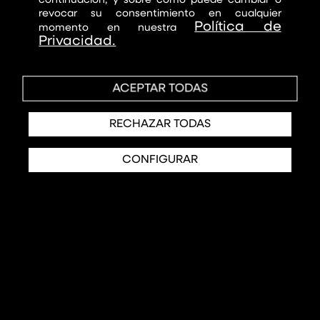
continuación, y sobre cómo puede cambiar o
revocar su consentimiento en cualquier
Política de
momento en nuestra
Privacidad.
Contenidos Especializados
para Profesionales de la
ACEPTAR TODAS
Salud.
RECHAZAR TODAS
CONFIGURAR
La plataforma que permite a
cualquier médico o cirujano del
mundo acceder a contenidos y